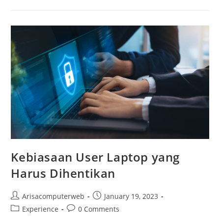
Kenapa
Ya?
Kebiasaan User Laptop yang
Harus Dihentikan
Post
Post
Arisacomputerweb
January 19, 2023
author:
published:
Post
Post
Experience
0 Comments
category:
comments: