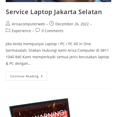
Service Laptop Jakarta Selatan
Post
Post
Arisacomputerweb
December 26, 2022
author:
published:
Post
Post
Experience
0 Comments
category:
comments:
Jika Anda mempunyai Laptop / PC / PC All in One
bermasalah, Silakan Hubungi kami Arisa Computer di 0811
1040 840 Kami memperbaiki semua jenis kerusakan laptop
& PC dengan…
Service
Continue Reading
Laptop
Jakarta
Selatan