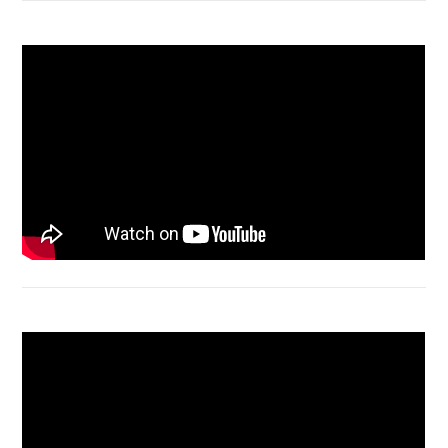
Acer Aspire 4736 Series restart
Macbook Air A1932 screen replacement