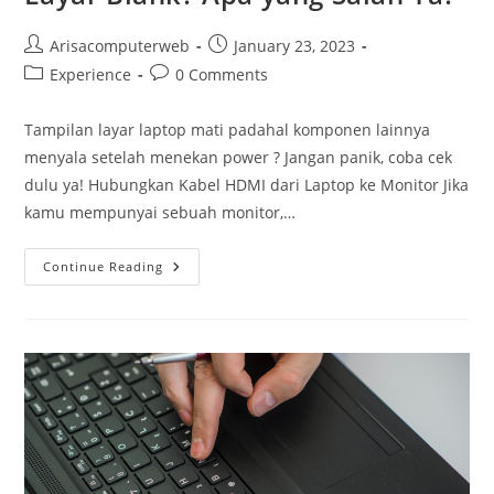
Post
Post
Arisacomputerweb
January 23, 2023
author:
published:
Post
Post
Experience
0 Comments
category:
comments:
Tampilan layar laptop mati padahal komponen lainnya
menyala setelah menekan power ? Jangan panik, coba cek
dulu ya! Hubungkan Kabel HDMI dari Laptop ke Monitor Jika
kamu mempunyai sebuah monitor,…
Lampu
Continue Reading
Indikator
Menyala,
Tapi
Layar
Blank?
Apa
Yang
Salah
Ya?