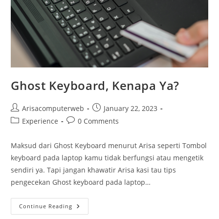
Ghost Keyboard, Kenapa Ya?
Post
Post
Arisacomputerweb
January 22, 2023
author:
published:
Post
Post
Experience
0 Comments
category:
comments:
Maksud dari Ghost Keyboard menurut Arisa seperti Tombol
keyboard pada laptop kamu tidak berfungsi atau mengetik
sendiri ya. Tapi jangan khawatir Arisa kasi tau tips
pengecekan Ghost keyboard pada laptop…
Ghost
Continue Reading
Keyboard,