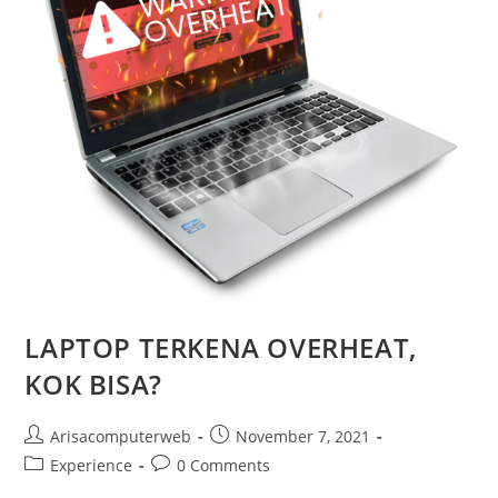
LAPTOP TERKENA OVERHEAT,
KOK BISA?
Post
Post
Arisacomputerweb
November 7, 2021
author:
published:
Post
Post
Experience
0 Comments
category:
comments: