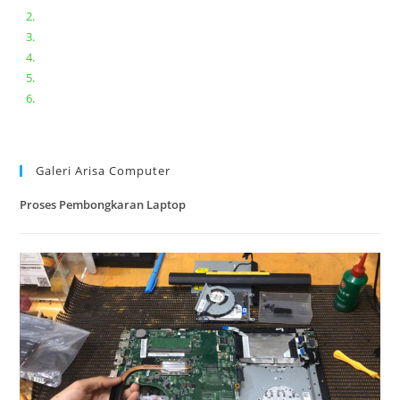
Ganti keyboard acer aspire E5-471
Acer Aspire 3 A315-41 Series Bongkar Assembly
Dell Inspiron 11 P25T || Bongkar Dell inspiron 11 series
Lenovo ideapad V110-14IAP || Bongkar dan upgrade Ram
Lenovo ideapad 120s #Cara​ mengecek dan memperbaiki
kamera laptop pada windows 10
Galeri Arisa Computer
Proses Pembongkaran Laptop