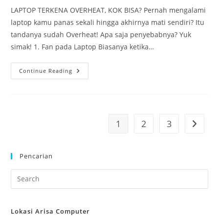
LAPTOP TERKENA OVERHEAT, KOK BISA? Pernah mengalami
laptop kamu panas sekali hingga akhirnya mati sendiri? Itu
tandanya sudah Overheat! Apa saja penyebabnya? Yuk
simak! 1. Fan pada Laptop Biasanya ketika…
LAPTOP
Continue Reading
TERKENA
OVERHEAT,
KOK
BISA?
1
2
3
Go to t
Pencarian
Lokasi Arisa Computer