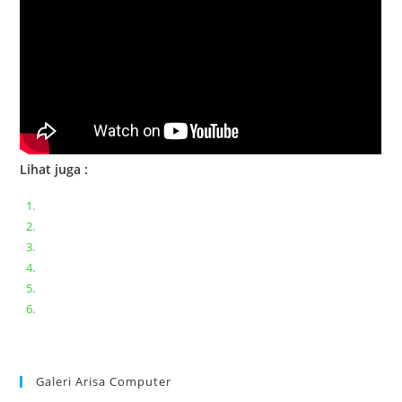
Lihat juga :
Bongkar pasang keyboard laptop XIAOMI MI NOTEBOOK PRO
Ganti keyboard acer aspire E5-471
Acer Aspire 3 A315-41 Series Bongkar Assembly
Dell Inspiron 11 P25T || Bongkar Dell inspiron 11 series
Lenovo ideapad V110-14IAP || Bongkar dan upgrade Ram
Lenovo ideapad 120s #Cara​ mengecek dan memperbaiki
kamera laptop pada windows 10
Galeri Arisa Computer