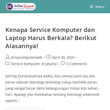
Skip
Menu
to
content
Kenapa Service Komputer dan
Laptop Harus Berkala? Berikut
Alasannya!
Post
Post
Arisacomputerweb
April 30, 2020
author:
published:
Post
Post
Service Komputer di Jakarta
0 Comments
category:
comments:
Seiring bertambahnya waktu, kita semua pasti tau jika
peran sebuah teknologi terbilang cukup memiliki peran
yang sangat besar demi kelangsungan hidup kita sehari-
hari. Apalagi jika membahas tentang teknologi elektronik
seperti…