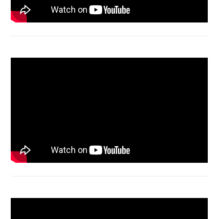
Macbook Air A1932 screen replacement
Bongkar Acer VX15 | Engsel Rusak