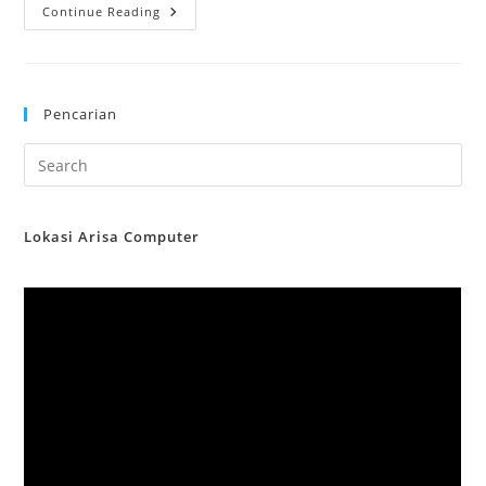
Kenapa
Continue Reading
Service
Komputer
Dan
Laptop
Harus
Berkala?
Pencarian
Berikut
Alasannya!
Lokasi Arisa Computer